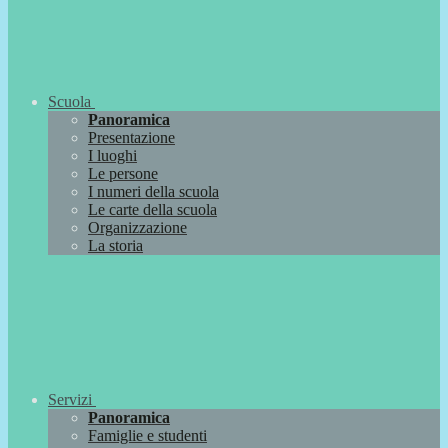
Scuola
Panoramica
Presentazione
I luoghi
Le persone
I numeri della scuola
Le carte della scuola
Organizzazione
La storia
Servizi
Panoramica
Famiglie e studenti