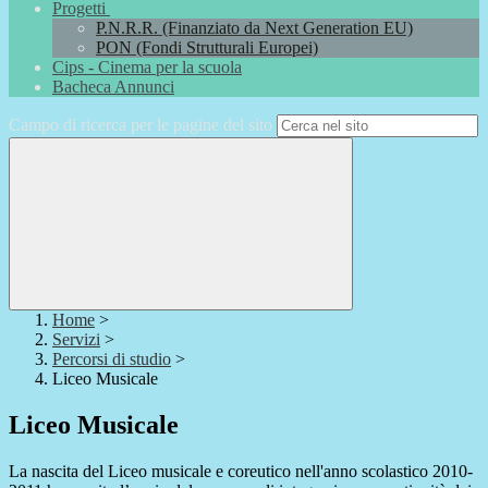
Progetti
P.N.R.R. (Finanziato da Next Generation EU)
PON (Fondi Strutturali Europei)
Cips - Cinema per la scuola
Bacheca Annunci
Campo di ricerca per le pagine del sito
Home
>
Servizi
>
Percorsi di studio
>
Liceo Musicale
Liceo Musicale
La nascita del Liceo musicale e coreutico nell'anno scolastico 2010-