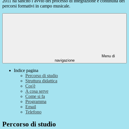
2011 ha sancito l’avvio del processo di integrazione e continuità dei
percorsi formativi in campo musicale.
Menu di
navigazione
Indice pagina
Percorso di studio
Struttura didattica
Cos'è
A cosa serve
Come si fa
Programma
Email
Telefono
Percorso di studio