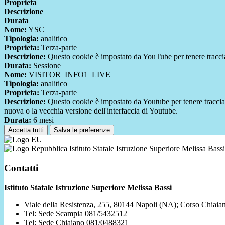
Proprieta
Descrizione
Durata
Nome:
YSC
Tipologia:
analitico
Proprieta:
Terza-parte
Descrizione:
Questo cookie è impostato da YouTube per tenere traccia 
Durata:
Sessione
Nome:
VISITOR_INFO1_LIVE
Tipologia:
analitico
Proprieta:
Terza-parte
Descrizione:
Questo cookie è impostato da Youtube per tenere traccia de
nuova o la vecchia versione dell'interfaccia di Youtube.
Durata:
6 mesi
Accetta tutti
Salva le preferenze
Istituto Statale Istruzione Superiore Melissa Bassi
Contatti
Istituto Statale Istruzione Superiore Melissa Bassi
Viale della Resistenza, 255, 80144 Napoli (NA); Corso Chiaia
Tel:
Sede Scampia 081/5432512
Tel:
Sede Chiaiano 081/0488321