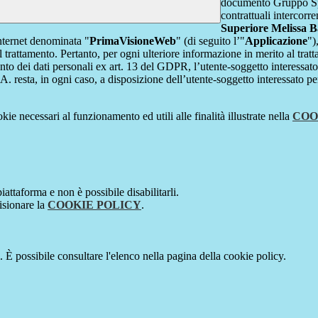
documento Gruppo Spag
contrattuali intercor
Superiore Melissa B
internet denominata "
PrimaVisioneWeb
" (di seguito l’"
Applicazione
")
l trattamento. Pertanto, per ogni ulteriore informazione in merito al trat
ento dei dati personali ex art. 13 del GDPR, l’utente-soggetto interessato 
A. resta, in ogni caso, a disposizione dell’utente-soggetto interessato pe
kie necessari al funzionamento ed utili alle finalità illustrate nella
COO
attaforma e non è possibile disabilitarli.
isionare la
COOKIE POLICY
.
 È possibile consultare l'elenco nella pagina della cookie policy.