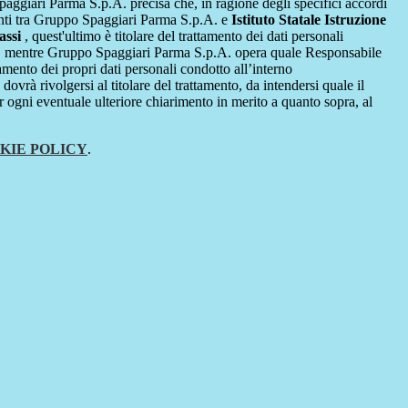
giari Parma S.p.A. precisa che, in ragione degli specifici accordi
renti tra Gruppo Spaggiari Parma S.p.A. e
Istituto Statale Istruzione
assi
, quest'ultimo è titolare del trattamento dei dati personali
, mentre Gruppo Spaggiari Parma S.p.A. opera quale Responsabile
tamento dei propri dati personali condotto all’interno
dovrà rivolgersi al titolare del trattamento, da intendersi quale il
r ogni eventuale ulteriore chiarimento in merito a quanto sopra, al
KIE POLICY
.