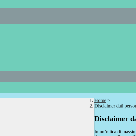
Home
>
Disclaimer dati perso
Disclaimer da
In un’ottica di massim