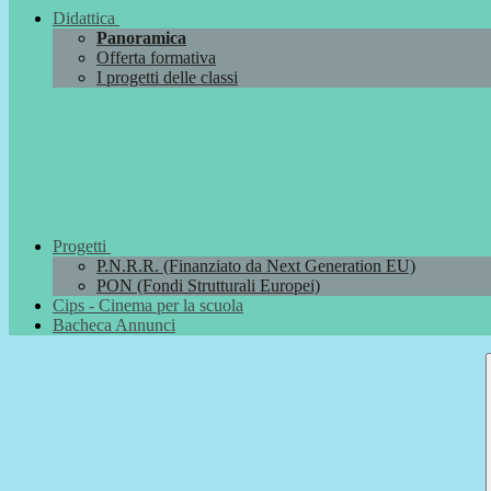
Didattica
Panoramica
Offerta formativa
I progetti delle classi
Progetti
P.N.R.R. (Finanziato da Next Generation EU)
PON (Fondi Strutturali Europei)
Cips - Cinema per la scuola
Bacheca Annunci