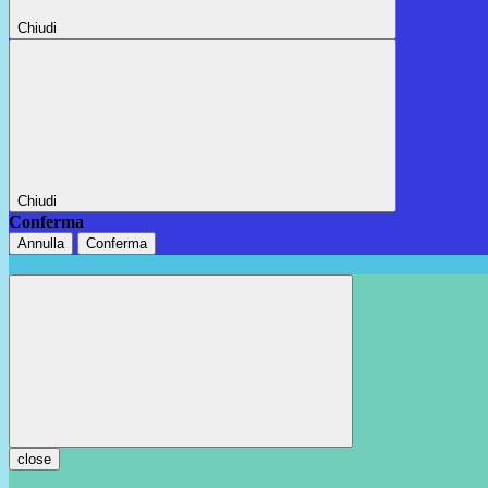
Chiudi
Chiudi
Conferma
Annulla
Conferma
close