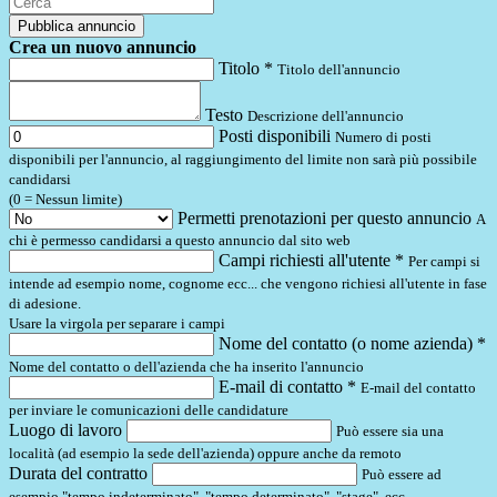
Pubblica annuncio
Crea un nuovo annuncio
Titolo *
Titolo dell'annuncio
Testo
Descrizione dell'annuncio
Posti disponibili
Numero di posti
disponibili per l'annuncio, al raggiungimento del limite non sarà più possibile
candidarsi
(0 = Nessun limite)
Permetti prenotazioni per questo annuncio
A
chi è permesso candidarsi a questo annuncio dal sito web
Campi richiesti all'utente *
Per campi si
intende ad esempio nome, cognome ecc... che vengono richiesi all'utente in fase
di adesione.
Usare la virgola per separare i campi
Nome del contatto (o nome azienda) *
Nome del contatto o dell'azienda che ha inserito l'annuncio
E-mail di contatto *
E-mail del contatto
per inviare le comunicazioni delle candidature
Luogo di lavoro
Può essere sia una
località (ad esempio la sede dell'azienda) oppure anche da remoto
Durata del contratto
Può essere ad
esempio "tempo indeterminato", "tempo determinato", "stage", ecc...