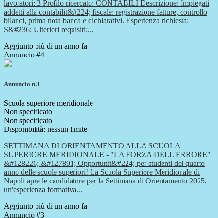
lavoratori: 3 Profilo ricercato: CONTABILI Descrizione: Impiegati
addetti alla contabilit&#224; fiscale: registrazione fatture, controllo
bilanci, prima nota banca e dichiarativi. Esperienza richiesta:
S&#236; Ulteriori requisiti:...
Aggiunto più di un anno fa
Annuncio #4
Annuncio n.3
Scuola superiore meridionale
Non specificato
Non specificato
Disponibilità: nessun limite
SETTIMANA DI ORIENTAMENTO ALLA SCUOLA
SUPERIORE MERIDIONALE - "LA FORZA DELL'ERRORE"
&#128226; &#127891; Opportunit&#224; per studenti del quarto
anno delle scuole superiori! La Scuola Superiore Meridionale di
Napoli apre le candidature per la Settimana di Orientamento 2025,
un'esperienza formativa...
Aggiunto più di un anno fa
Annuncio #3