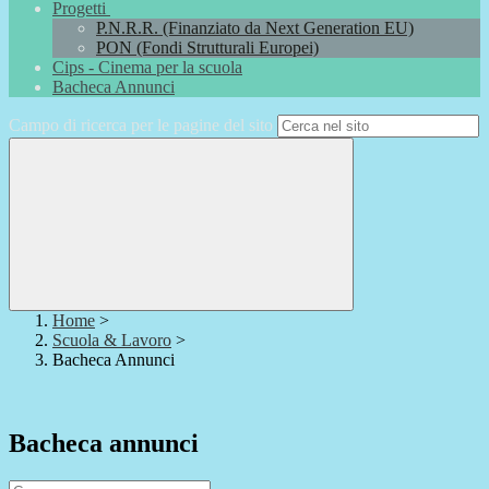
Progetti
P.N.R.R. (Finanziato da Next Generation EU)
PON (Fondi Strutturali Europei)
Cips - Cinema per la scuola
Bacheca Annunci
Campo di ricerca per le pagine del sito
Home
>
Scuola & Lavoro
>
Bacheca Annunci
Bacheca annunci