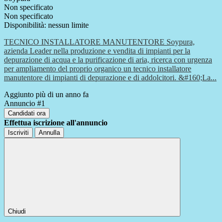
Non specificato
Non specificato
Disponibilità: nessun limite
TECNICO INSTALLATORE MANUTENTORE Soypura,
azienda Leader nella produzione e vendita di impianti per la
depurazione di acqua e la purificazione di aria, ricerca con urgenza
per ampliamento del proprio organico un tecnico installatore
manutentore di impianti di depurazione e di addolcitori. &#160;La...
Aggiunto più di un anno fa
Annuncio #1
Candidati ora
Effettua iscrizione all'annuncio
Iscriviti
Annulla
Chiudi