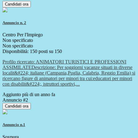
Candidati ora
Annuncio n. 2
Centro Per l'Impiego
Non specificato
Non specificato
Disponibilità: 150 posti su 150
Profilo ricercato: ANIMATORI TURISTICI E PROFESSIONI
ASSIMILATEDescrizione: Per soggiorni vacanze situati in diverse
localit&#224; italiane (Campania,Puglia, Calabria, Reggio Emilia) si
ricercano figure di animatori per minori tra cui:educatori per minori
con disabilit&#224;, istruttori sportivi,...
Aggiunto più di un anno fa
Annuncio #2
Candidati ora
Annuncio n.1
Soypura