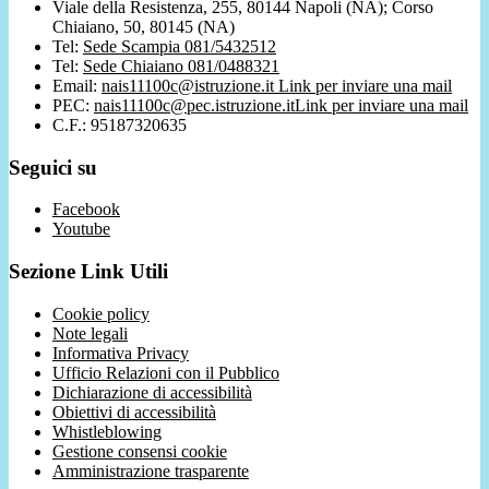
Viale della Resistenza, 255, 80144 Napoli (NA); Corso
Chiaiano, 50, 80145 (NA)
Tel:
Sede Scampia 081/5432512
Tel:
Sede Chiaiano 081/0488321
Email:
nais11100c@istruzione.it
Link per inviare una mail
PEC:
nais11100c@pec.istruzione.it
Link per inviare una mail
C.F.: 95187320635
Seguici su
Facebook
Youtube
Sezione Link Utili
Cookie policy
Note legali
Informativa Privacy
Ufficio Relazioni con il Pubblico
Dichiarazione di accessibilità
Obiettivi di accessibilità
Whistleblowing
Gestione consensi cookie
Amministrazione trasparente