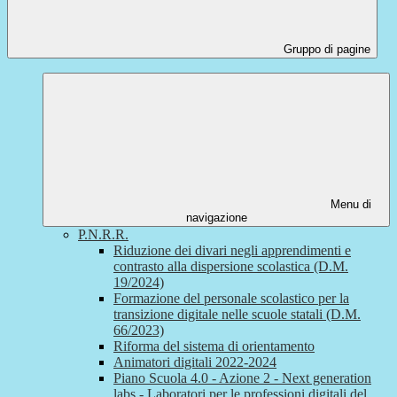
Gruppo di pagine
Menu di
navigazione
P.N.R.R.
Riduzione dei divari negli apprendimenti e
contrasto alla dispersione scolastica (D.M.
19/2024)
Formazione del personale scolastico per la
transizione digitale nelle scuole statali (D.M.
66/2023)
Riforma del sistema di orientamento
Animatori digitali 2022-2024
Piano Scuola 4.0 - Azione 2 - Next generation
labs - Laboratori per le professioni digitali del