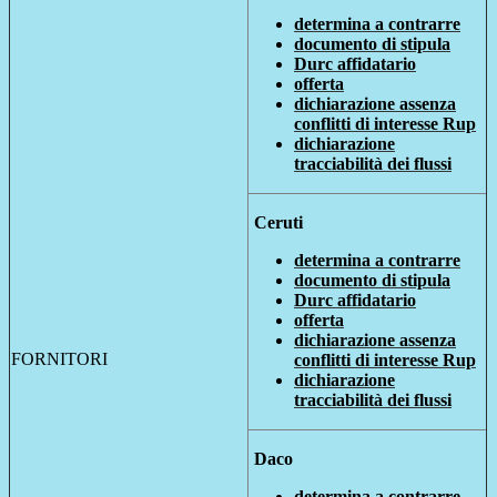
determina a contrarre
documento di stipula
Durc affidatario
offerta
dichiarazione assenza
conflitti di interesse Rup
dichiarazione
tracciabilità dei flussi
Ceruti
determina a contrarre
documento di stipula
Durc affidatario
offerta
dichiarazione assenza
FORNITORI
conflitti di interesse Rup
dichiarazione
tracciabilità dei flussi
Daco
determina a contrarre