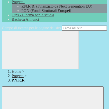
Progetti
P.N.R.R. (Finanziato da Next Generation EU)
PON (Fondi Strutturali Europei)
Cips - Cinema per la scuola
Bacheca Annunci
Campo di ricerca per le pagine del sito
Home
>
Progetti
>
P.N.R.R.