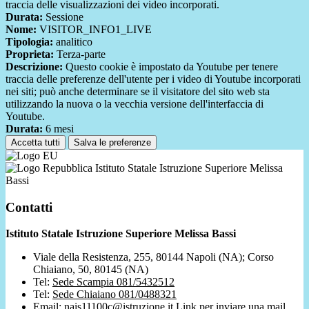
traccia delle visualizzazioni dei video incorporati.
Durata:
Sessione
Nome:
VISITOR_INFO1_LIVE
Tipologia:
analitico
Proprieta:
Terza-parte
Descrizione:
Questo cookie è impostato da Youtube per tenere
traccia delle preferenze dell'utente per i video di Youtube incorporati
nei siti; può anche determinare se il visitatore del sito web sta
utilizzando la nuova o la vecchia versione dell'interfaccia di
Youtube.
Durata:
6 mesi
Accetta tutti
Salva le preferenze
Istituto Statale Istruzione Superiore Melissa
Bassi
Contatti
Istituto Statale Istruzione Superiore Melissa Bassi
Viale della Resistenza, 255, 80144 Napoli (NA); Corso
Chiaiano, 50, 80145 (NA)
Tel:
Sede Scampia 081/5432512
Tel:
Sede Chiaiano 081/0488321
Email:
nais11100c@istruzione.it
Link per inviare una mail