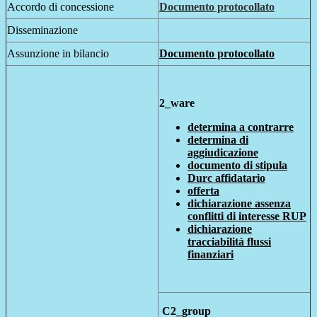
Accordo di concessione
Documento protocollato
Disseminazione
Assunzione in bilancio
Documento protocollato
2_ware
determina a contrarre
determina di
aggiudicazione
documento di stipula
Durc affidatario
offerta
dichiarazione assenza
conflitti di interesse RUP
dichiarazione
tracciabilità flussi
finanziari
C2_group