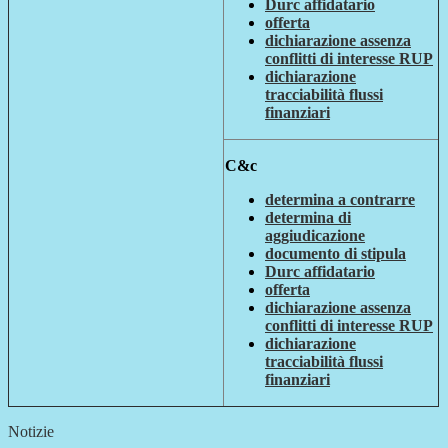
Durc affidatario
offerta
dichiarazione assenza
conflitti di interesse RUP
dichiarazione
tracciabilità flussi
finanziari
C&c
determina a contrarre
determina di
aggiudicazione
documento di stipula
Durc affidatario
offerta
dichiarazione assenza
conflitti di interesse RUP
dichiarazione
tracciabilità flussi
finanziari
Notizie