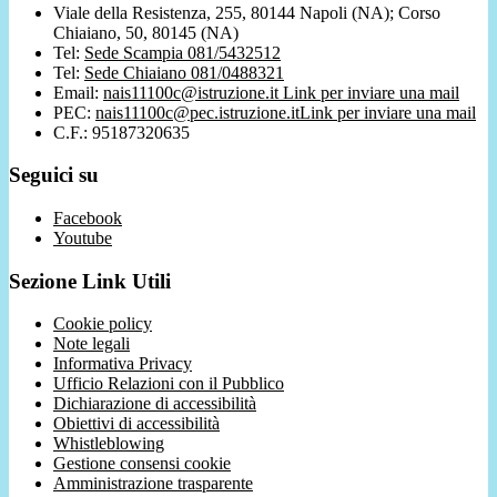
Viale della Resistenza, 255, 80144 Napoli (NA); Corso
Chiaiano, 50, 80145 (NA)
Tel:
Sede Scampia 081/5432512
Tel:
Sede Chiaiano 081/0488321
Email:
nais11100c@istruzione.it
Link per inviare una mail
PEC:
nais11100c@pec.istruzione.it
Link per inviare una mail
C.F.: 95187320635
Seguici su
Facebook
Youtube
Sezione Link Utili
Cookie policy
Note legali
Informativa Privacy
Ufficio Relazioni con il Pubblico
Dichiarazione di accessibilità
Obiettivi di accessibilità
Whistleblowing
Gestione consensi cookie
Amministrazione trasparente