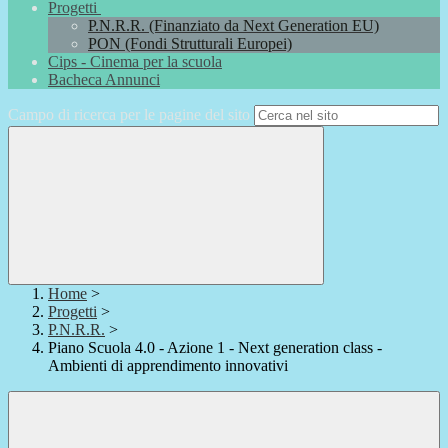
Progetti
P.N.R.R. (Finanziato da Next Generation EU)
PON (Fondi Strutturali Europei)
Cips - Cinema per la scuola
Bacheca Annunci
Campo di ricerca per le pagine del sito
Home
>
Progetti
>
P.N.R.R.
>
Piano Scuola 4.0 - Azione 1 - Next generation class -
Ambienti di apprendimento innovativi