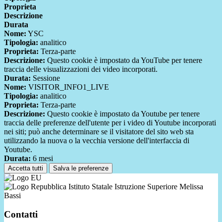
Proprieta
Descrizione
Durata
Nome:
YSC
Tipologia:
analitico
Proprieta:
Terza-parte
Descrizione:
Questo cookie è impostato da YouTube per tenere
traccia delle visualizzazioni dei video incorporati.
Durata:
Sessione
Nome:
VISITOR_INFO1_LIVE
Tipologia:
analitico
Proprieta:
Terza-parte
Descrizione:
Questo cookie è impostato da Youtube per tenere
traccia delle preferenze dell'utente per i video di Youtube incorporati
nei siti; può anche determinare se il visitatore del sito web sta
utilizzando la nuova o la vecchia versione dell'interfaccia di
Youtube.
Durata:
6 mesi
Accetta tutti
Salva le preferenze
Istituto Statale Istruzione Superiore Melissa
Bassi
Contatti