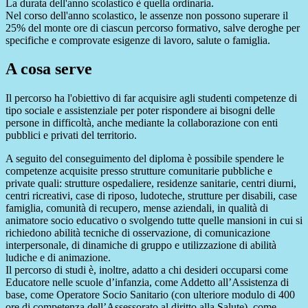
La durata dell'anno scolastico è quella ordinaria.
Nel corso dell'anno scolastico, le assenze non possono superare il
25% del monte ore di ciascun percorso formativo, salve deroghe per
specifiche e comprovate esigenze di lavoro, salute o famiglia.
A cosa serve
Il percorso ha l'obiettivo di far acquisire agli studenti competenze di
tipo sociale e assistenziale per poter rispondere ai bisogni delle
persone in difficoltà, anche mediante la collaborazione con enti
pubblici e privati del territorio.
A seguito del conseguimento del diploma è possibile spendere le
competenze acquisite presso strutture comunitarie pubbliche e
private quali: strutture ospedaliere, residenze sanitarie, centri diurni,
centri ricreativi, case di riposo, ludoteche, strutture per disabili, case
famiglia, comunità di recupero, mense aziendali, in qualità di
animatore socio educativo o svolgendo tutte quelle mansioni in cui si
richiedono abilità tecniche di osservazione, di comunicazione
interpersonale, di dinamiche di gruppo e utilizzazione di abilità
ludiche e di animazione.
Il percorso di studi è, inoltre, adatto a chi desideri occuparsi come
Educatore nelle scuole d’infanzia, come Addetto all’Assistenza di
base, come Operatore Socio Sanitario (con ulteriore modulo di 400
ore di competenza dell’Assessorato al diritto alla Salute), come