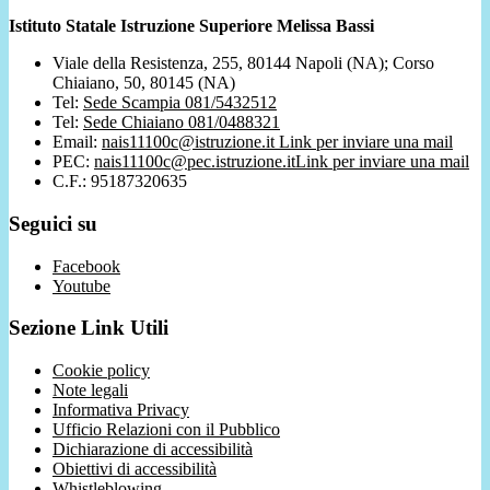
Istituto Statale Istruzione Superiore Melissa Bassi
Viale della Resistenza, 255, 80144 Napoli (NA); Corso
Chiaiano, 50, 80145 (NA)
Tel:
Sede Scampia 081/5432512
Tel:
Sede Chiaiano 081/0488321
Email:
nais11100c@istruzione.it
Link per inviare una mail
PEC:
nais11100c@pec.istruzione.it
Link per inviare una mail
C.F.: 95187320635
Seguici su
Facebook
Youtube
Sezione Link Utili
Cookie policy
Note legali
Informativa Privacy
Ufficio Relazioni con il Pubblico
Dichiarazione di accessibilità
Obiettivi di accessibilità
Whistleblowing