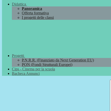
Didattica
Panoramica
Offerta formativa
I progetti delle classi
Progetti
P.N.R.R. (Finanziato da Next Generation EU)
PON (Fondi Strutturali Europei)
Cips - Cinema per la scuola
Bacheca Annunci