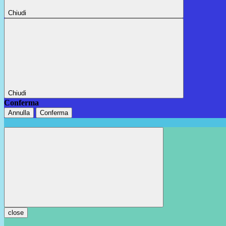
Chiudi
Chiudi
Conferma
Annulla
Conferma
close