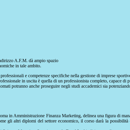
’indirizzo A.F.M. dà ampio spazio
onomiche in tale ambito.
professionali e competenze specifiche nella gestione di imprese sportive
rofessionale in uscita è quella di un professionista completo, capace di 
diplomati potranno anche proseguire negli studi accademici sia potenzian
iploma in Amministrazione Finanza Marketing, delinea una figura di manag
me gli altri diplomi del settore economico, il corso darà la possibilità