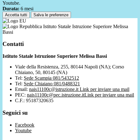
Youtube.
Durata:
6 mesi
Accetta tutti
Salva le preferenze
Istituto Statale Istruzione Superiore Melissa
Bassi
Contatti
Istituto Statale Istruzione Superiore Melissa Bassi
Viale della Resistenza, 255, 80144 Napoli (NA); Corso
Chiaiano, 50, 80145 (NA)
Tel:
Sede Scampia 081/5432512
Tel:
Sede Chiaiano 081/0488321
Email:
nais11100c@istruzione.it
Link per inviare una mail
PEC:
nais11100c@pec.istruzione.it
Link per inviare una mail
C.F.: 95187320635
Seguici su
Facebook
Youtube