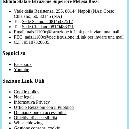
Istituto Statale Istruzione Superiore Melissa Bassi
Viale della Resistenza, 255, 80144 Napoli (NA); Corso
Chiaiano, 50, 80145 (NA)
Tel:
Sede Scampia 081/5432512
Tel:
Sede Chiaiano 081/0488321
Email:
nais11100c@istruzione.it
Link per inviare una mail
PEC:
nais11100c@pec.istruzione.it
Link per inviare una mail
C.F.: 95187320635
Seguici su
Facebook
Youtube
Sezione Link Utili
Cookie policy
Note legali
Informativa Privacy
Ufficio Relazioni con il Pubblico
Dichiarazione di accessibilità
Obiettivi di accessibilità
Whistleblowing
Gestione consensi cookie