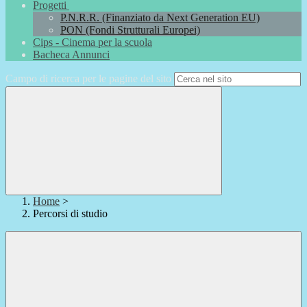
Progetti
P.N.R.R. (Finanziato da Next Generation EU)
PON (Fondi Strutturali Europei)
Cips - Cinema per la scuola
Bacheca Annunci
Campo di ricerca per le pagine del sito
Home
>
Percorsi di studio