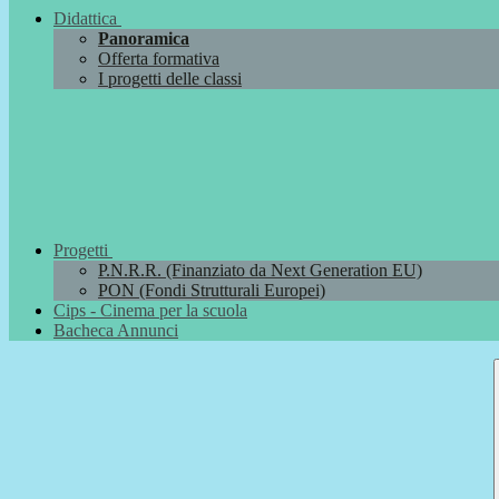
Didattica
Panoramica
Offerta formativa
I progetti delle classi
Progetti
P.N.R.R. (Finanziato da Next Generation EU)
PON (Fondi Strutturali Europei)
Cips - Cinema per la scuola
Bacheca Annunci