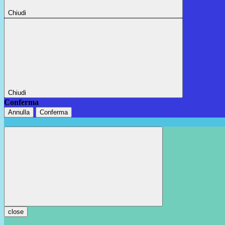
Chiudi
Chiudi
Conferma
Annulla
Conferma
close