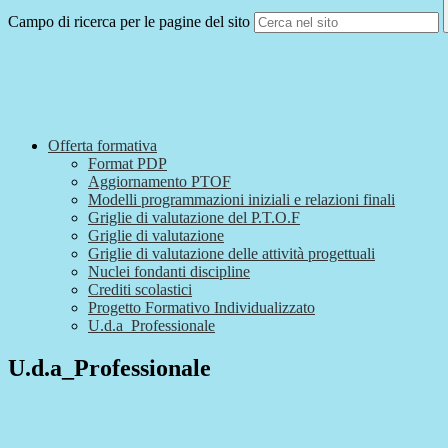
Campo di ricerca per le pagine del sito
Offerta formativa
Format PDP
Aggiornamento PTOF
Modelli programmazioni iniziali e relazioni finali
Griglie di valutazione del P.T.O.F
Griglie di valutazione
Griglie di valutazione delle attività progettuali
Nuclei fondanti discipline
Crediti scolastici
Progetto Formativo Individualizzato
U.d.a_Professionale
U.d.a_Professionale