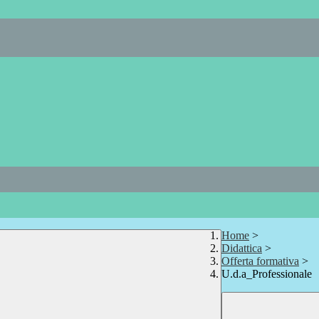
Home
>
Didattica
>
Offerta formativa
>
U.d.a_Professionale