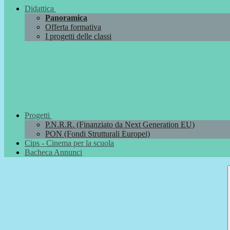
Didattica
Panoramica
Offerta formativa
I progetti delle classi
Progetti
P.N.R.R. (Finanziato da Next Generation EU)
PON (Fondi Strutturali Europei)
Cips - Cinema per la scuola
Bacheca Annunci