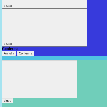
Chiudi
Chiudi
Conferma
Annulla
Conferma
close