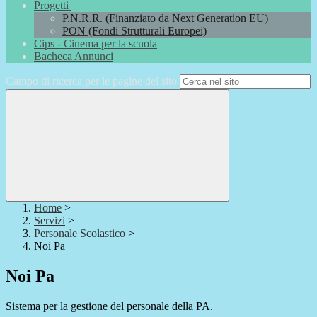
Progetti
P.N.R.R. (Finanziato da Next Generation EU)
PON (Fondi Strutturali Europei)
Cips - Cinema per la scuola
Bacheca Annunci
Campo di ricerca per le pagine del sito
Home
>
Servizi
>
Personale Scolastico
>
Noi Pa
Noi Pa
Sistema per la gestione del personale della PA.