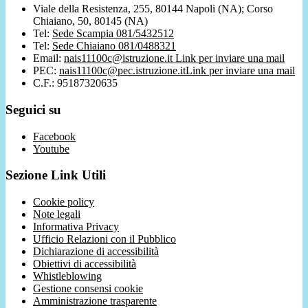
Viale della Resistenza, 255, 80144 Napoli (NA); Corso
Chiaiano, 50, 80145 (NA)
Tel:
Sede Scampia 081/5432512
Tel:
Sede Chiaiano 081/0488321
Email:
nais11100c@istruzione.it
Link per inviare una mail
PEC:
nais11100c@pec.istruzione.it
Link per inviare una mail
C.F.: 95187320635
Seguici su
Facebook
Youtube
Sezione Link Utili
Cookie policy
Note legali
Informativa Privacy
Ufficio Relazioni con il Pubblico
Dichiarazione di accessibilità
Obiettivi di accessibilità
Whistleblowing
Gestione consensi cookie
Amministrazione trasparente