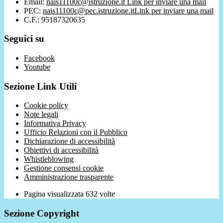
Email:
nais11100c@istruzione.it
Link per inviare una mail
PEC:
nais11100c@pec.istruzione.it
Link per inviare una mail
C.F.: 95187320635
Seguici su
Facebook
Youtube
Sezione Link Utili
Cookie policy
Note legali
Informativa Privacy
Ufficio Relazioni con il Pubblico
Dichiarazione di accessibilità
Obiettivi di accessibilità
Whistleblowing
Gestione consensi cookie
Amministrazione trasparente
Pagina visualizzata
632
volte
Sezione Copyright