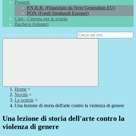
Progetti
P.N.R.R. (Finanziato da Next Generation EU)
PON (Fondi Strutturali Europei)
Cips - Cinema per la scuola
Bacheca Annunci
Campo di ricerca per le pagine del sito
Home
>
Novità
>
Le notizie
>
Una lezione di storia dell'arte contro la violenza di genere
Una lezione di storia dell'arte contro la
violenza di genere