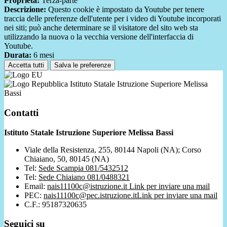
Proprieta:
Terza-parte
Descrizione:
Questo cookie è impostato da Youtube per tenere
traccia delle preferenze dell'utente per i video di Youtube incorporati
nei siti; può anche determinare se il visitatore del sito web sta
utilizzando la nuova o la vecchia versione dell'interfaccia di
Youtube.
Durata:
6 mesi
Accetta tutti
Salva le preferenze
Istituto Statale Istruzione Superiore Melissa
Bassi
Contatti
Istituto Statale Istruzione Superiore Melissa Bassi
Viale della Resistenza, 255, 80144 Napoli (NA); Corso
Chiaiano, 50, 80145 (NA)
Tel:
Sede Scampia 081/5432512
Tel:
Sede Chiaiano 081/0488321
Email:
nais11100c@istruzione.it
Link per inviare una mail
PEC:
nais11100c@pec.istruzione.it
Link per inviare una mail
C.F.: 95187320635
Seguici su