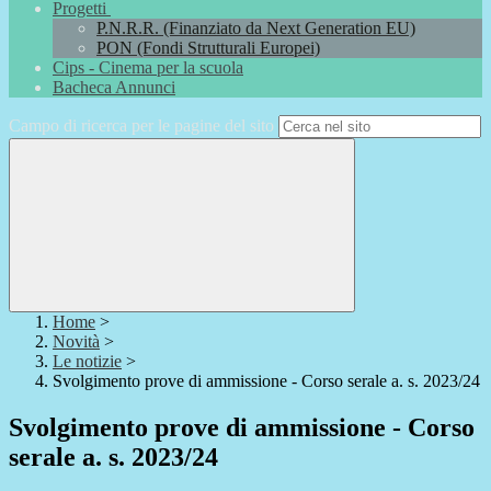
Progetti
P.N.R.R. (Finanziato da Next Generation EU)
PON (Fondi Strutturali Europei)
Cips - Cinema per la scuola
Bacheca Annunci
Campo di ricerca per le pagine del sito
Home
>
Novità
>
Le notizie
>
Svolgimento prove di ammissione - Corso serale a. s. 2023/24
Svolgimento prove di ammissione - Corso
serale a. s. 2023/24