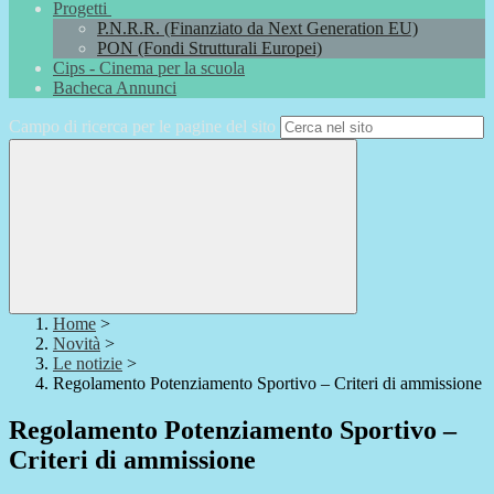
Progetti
P.N.R.R. (Finanziato da Next Generation EU)
PON (Fondi Strutturali Europei)
Cips - Cinema per la scuola
Bacheca Annunci
Campo di ricerca per le pagine del sito
Home
>
Novità
>
Le notizie
>
Regolamento Potenziamento Sportivo – Criteri di ammissione
Regolamento Potenziamento Sportivo –
Criteri di ammissione