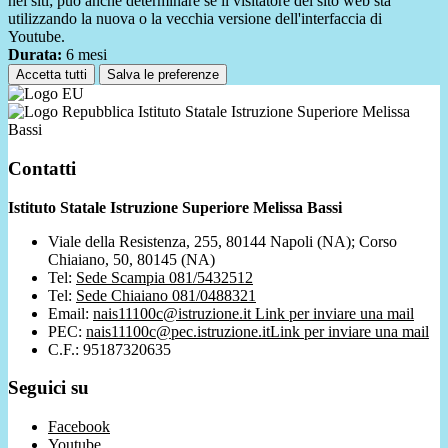
nei siti; può anche determinare se il visitatore del sito web sta
utilizzando la nuova o la vecchia versione dell'interfaccia di
Youtube.
Durata:
6 mesi
Accetta tutti
Salva le preferenze
Istituto Statale Istruzione Superiore Melissa
Bassi
Contatti
Istituto Statale Istruzione Superiore Melissa Bassi
Viale della Resistenza, 255, 80144 Napoli (NA); Corso
Chiaiano, 50, 80145 (NA)
Tel:
Sede Scampia 081/5432512
Tel:
Sede Chiaiano 081/0488321
Email:
nais11100c@istruzione.it
Link per inviare una mail
PEC:
nais11100c@pec.istruzione.it
Link per inviare una mail
C.F.: 95187320635
Seguici su
Facebook
Youtube