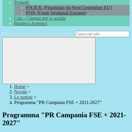
Progetti
P.N.R.R. (Finanziato da Next Generation EU)
PON (Fondi Strutturali Europei)
Cips - Cinema per la scuola
Bacheca Annunci
Campo di ricerca per le pagine del sito
Home
>
Novità
>
Le notizie
>
Programma "PR Campania FSE + 2021-2027"
Programma "PR Campania FSE + 2021-
2027"