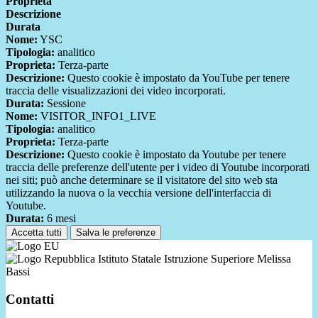
Proprieta
Descrizione
Durata
Nome:
YSC
Tipologia:
analitico
Proprieta:
Terza-parte
Descrizione:
Questo cookie è impostato da YouTube per tenere
traccia delle visualizzazioni dei video incorporati.
Durata:
Sessione
Nome:
VISITOR_INFO1_LIVE
Tipologia:
analitico
Proprieta:
Terza-parte
Descrizione:
Questo cookie è impostato da Youtube per tenere
traccia delle preferenze dell'utente per i video di Youtube incorporati
nei siti; può anche determinare se il visitatore del sito web sta
utilizzando la nuova o la vecchia versione dell'interfaccia di
Youtube.
Durata:
6 mesi
Accetta tutti
Salva le preferenze
Istituto Statale Istruzione Superiore Melissa
Bassi
Contatti