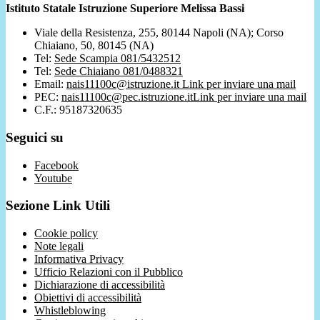
Istituto Statale Istruzione Superiore Melissa Bassi
Viale della Resistenza, 255, 80144 Napoli (NA); Corso
Chiaiano, 50, 80145 (NA)
Tel:
Sede Scampia 081/5432512
Tel:
Sede Chiaiano 081/0488321
Email:
nais11100c@istruzione.it
Link per inviare una mail
PEC:
nais11100c@pec.istruzione.it
Link per inviare una mail
C.F.: 95187320635
Seguici su
Facebook
Youtube
Sezione Link Utili
Cookie policy
Note legali
Informativa Privacy
Ufficio Relazioni con il Pubblico
Dichiarazione di accessibilità
Obiettivi di accessibilità
Whistleblowing