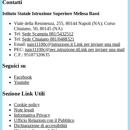
Contatti
Istituto Statale Istruzione Superiore Melissa Bassi
Viale della Resistenza, 255, 80144 Napoli (NA); Corso
Chiaiano, 50, 80145 (NA)
Tel:
Sede Scampia 081/5432512
Tel:
Sede Chiaiano 081/0488321
Email:
nais11100c@istruzione.it
Link per inviare una mail
PEC:
nais11100c@pec.istruzione.it
Link per inviare una mail
C.F.: 95187320635
Seguici su
Facebook
Youtube
Sezione Link Utili
Cookie policy
Note legali
Informativa Privacy
Ufficio Relazioni con il Pubblico
Dichiarazione di accessibilità