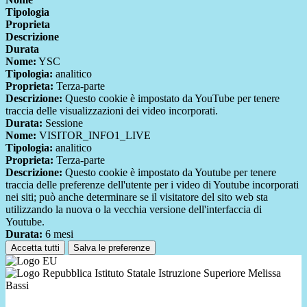
Tipologia
Proprieta
Descrizione
Durata
Nome:
YSC
Tipologia:
analitico
Proprieta:
Terza-parte
Descrizione:
Questo cookie è impostato da YouTube per tenere
traccia delle visualizzazioni dei video incorporati.
Durata:
Sessione
Nome:
VISITOR_INFO1_LIVE
Tipologia:
analitico
Proprieta:
Terza-parte
Descrizione:
Questo cookie è impostato da Youtube per tenere
traccia delle preferenze dell'utente per i video di Youtube incorporati
nei siti; può anche determinare se il visitatore del sito web sta
utilizzando la nuova o la vecchia versione dell'interfaccia di
Youtube.
Durata:
6 mesi
Accetta tutti
Salva le preferenze
Istituto Statale Istruzione Superiore Melissa
Bassi