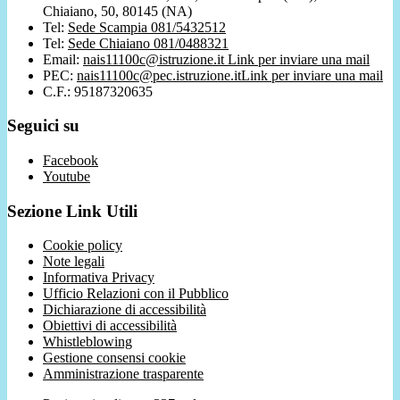
Chiaiano, 50, 80145 (NA)
Tel:
Sede Scampia 081/5432512
Tel:
Sede Chiaiano 081/0488321
Email:
nais11100c@istruzione.it
Link per inviare una mail
PEC:
nais11100c@pec.istruzione.it
Link per inviare una mail
C.F.: 95187320635
Seguici su
Facebook
Youtube
Sezione Link Utili
Cookie policy
Note legali
Informativa Privacy
Ufficio Relazioni con il Pubblico
Dichiarazione di accessibilità
Obiettivi di accessibilità
Whistleblowing
Gestione consensi cookie
Amministrazione trasparente