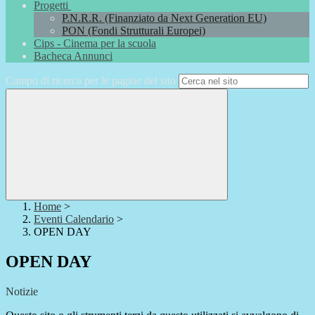
Progetti
P.N.R.R. (Finanziato da Next Generation EU)
PON (Fondi Strutturali Europei)
Cips - Cinema per la scuola
Bacheca Annunci
Campo di ricerca per le pagine del sito
Home
>
Eventi Calendario
>
OPEN DAY
OPEN DAY
Notizie