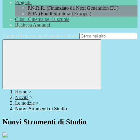
Progetti
P.N.R.R. (Finanziato da Next Generation EU)
PON (Fondi Strutturali Europei)
Cips - Cinema per la scuola
Bacheca Annunci
Campo di ricerca per le pagine del sito
Home
>
Novità
>
Le notizie
>
Nuovi Strumenti di Studio
Nuovi Strumenti di Studio