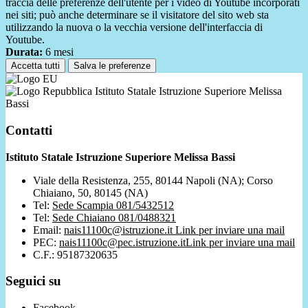
traccia delle preferenze dell'utente per i video di Youtube incorporati
nei siti; può anche determinare se il visitatore del sito web sta
utilizzando la nuova o la vecchia versione dell'interfaccia di
Youtube.
Durata:
6 mesi
Accetta tutti
Salva le preferenze
Istituto Statale Istruzione Superiore Melissa
Bassi
Contatti
Istituto Statale Istruzione Superiore Melissa Bassi
Viale della Resistenza, 255, 80144 Napoli (NA); Corso
Chiaiano, 50, 80145 (NA)
Tel:
Sede Scampia 081/5432512
Tel:
Sede Chiaiano 081/0488321
Email:
nais11100c@istruzione.it
Link per inviare una mail
PEC:
nais11100c@pec.istruzione.it
Link per inviare una mail
C.F.: 95187320635
Seguici su
Facebook