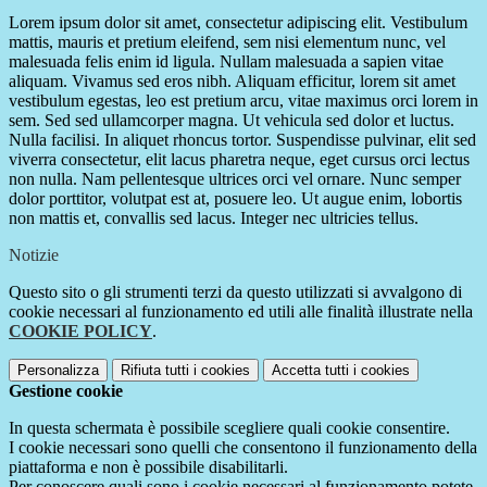
Lorem ipsum dolor sit amet, consectetur adipiscing elit. Vestibulum
mattis, mauris et pretium eleifend, sem nisi elementum nunc, vel
malesuada felis enim id ligula. Nullam malesuada a sapien vitae
aliquam. Vivamus sed eros nibh. Aliquam efficitur, lorem sit amet
vestibulum egestas, leo est pretium arcu, vitae maximus orci lorem in
sem. Sed sed ullamcorper magna. Ut vehicula sed dolor et luctus.
Nulla facilisi. In aliquet rhoncus tortor. Suspendisse pulvinar, elit sed
viverra consectetur, elit lacus pharetra neque, eget cursus orci lectus
non nulla. Nam pellentesque ultrices orci vel ornare. Nunc semper
dolor porttitor, volutpat est at, posuere leo. Ut augue enim, lobortis
non mattis et, convallis sed lacus. Integer nec ultricies tellus.
Notizie
Questo sito o gli strumenti terzi da questo utilizzati si avvalgono di
cookie necessari al funzionamento ed utili alle finalità illustrate nella
COOKIE POLICY
.
Personalizza
Rifiuta tutti
i cookies
Accetta tutti
i cookies
Gestione cookie
In questa schermata è possibile scegliere quali cookie consentire.
I cookie necessari sono quelli che consentono il funzionamento della
piattaforma e non è possibile disabilitarli.
Per conoscere quali sono i cookie necessari al funzionamento potete