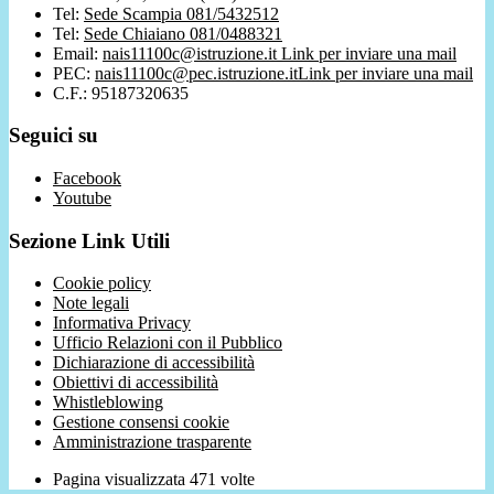
Tel:
Sede Scampia 081/5432512
Tel:
Sede Chiaiano 081/0488321
Email:
nais11100c@istruzione.it
Link per inviare una mail
PEC:
nais11100c@pec.istruzione.it
Link per inviare una mail
C.F.: 95187320635
Seguici su
Facebook
Youtube
Sezione Link Utili
Cookie policy
Note legali
Informativa Privacy
Ufficio Relazioni con il Pubblico
Dichiarazione di accessibilità
Obiettivi di accessibilità
Whistleblowing
Gestione consensi cookie
Amministrazione trasparente
Pagina visualizzata
471
volte