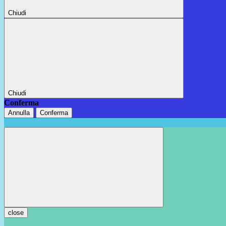
Chiudi
Chiudi
Conferma
Annulla
Conferma
close