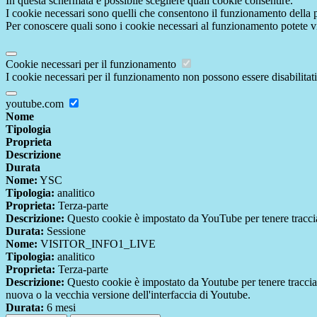
In questa schermata è possibile scegliere quali cookie consentire.
I cookie necessari sono quelli che consentono il funzionamento della pi
Per conoscere quali sono i cookie necessari al funzionamento potete v
Cookie necessari per il funzionamento
I cookie necessari per il funzionamento non possono essere disabilitati.
youtube.com
Nome
Tipologia
Proprieta
Descrizione
Durata
Nome:
YSC
Tipologia:
analitico
Proprieta:
Terza-parte
Descrizione:
Questo cookie è impostato da YouTube per tenere traccia 
Durata:
Sessione
Nome:
VISITOR_INFO1_LIVE
Tipologia:
analitico
Proprieta:
Terza-parte
Descrizione:
Questo cookie è impostato da Youtube per tenere traccia de
nuova o la vecchia versione dell'interfaccia di Youtube.
Durata:
6 mesi