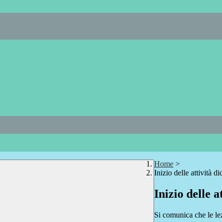
Home
>
Inizio delle attività d
Inizio delle a
Si comunica che le le