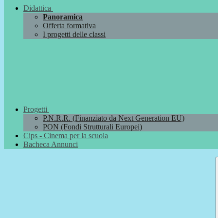
Didattica
Panoramica
Offerta formativa
I progetti delle classi
Progetti
P.N.R.R. (Finanziato da Next Generation EU)
PON (Fondi Strutturali Europei)
Cips - Cinema per la scuola
Bacheca Annunci