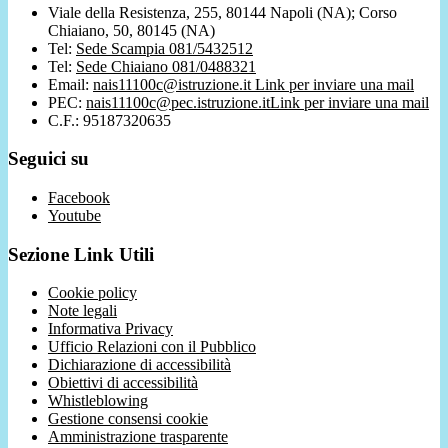
Viale della Resistenza, 255, 80144 Napoli (NA); Corso
Chiaiano, 50, 80145 (NA)
Tel:
Sede Scampia 081/5432512
Tel:
Sede Chiaiano 081/0488321
Email:
nais11100c@istruzione.it
Link per inviare una mail
PEC:
nais11100c@pec.istruzione.it
Link per inviare una mail
C.F.: 95187320635
Seguici su
Facebook
Youtube
Sezione Link Utili
Cookie policy
Note legali
Informativa Privacy
Ufficio Relazioni con il Pubblico
Dichiarazione di accessibilità
Obiettivi di accessibilità
Whistleblowing
Gestione consensi cookie
Amministrazione trasparente