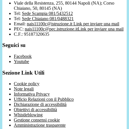
Viale della Resistenza, 255, 80144 Napoli (NA); Corso
Chiaiano, 50, 80145 (NA)
Tel:
Sede Scampia 081/5432512
Tel:
Sede Chiaiano 081/0488321
Email:
nais11100c@istruzione.it
Link per inviare una mail
PEC:
nais11100c@pec.istruzione.it
Link per inviare una mail
C.F.: 95187320635
Seguici su
Facebook
Youtube
Sezione Link Utili
Cookie policy
Note legali
Informativa Privacy
Ufficio Relazioni con il Pubblico
Dichiarazione di accessibilità
Obiettivi di accessibilità
Whistleblowing
Gestione consensi cookie
Amministrazione trasparente