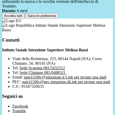
utilizzando la nuova o la vecchia versione dell'interfaccia di
Youtube.
Durata:
6 mesi
Accetta tutti
Salva le preferenze
Istituto Statale Istruzione Superiore Melissa
Bassi
Contatti
Istituto Statale Istruzione Superiore Melissa Bassi
Viale della Resistenza, 255, 80144 Napoli (NA); Corso
Chiaiano, 50, 80145 (NA)
Tel:
Sede Scampia 081/5432512
Tel:
Sede Chiaiano 081/0488321
Email:
nais11100c@istruzione.it
Link per inviare una mail
PEC:
nais11100c@pec.istruzione.it
Link per inviare una mail
C.F.: 95187320635
Seguici su
Facebook
Youtube