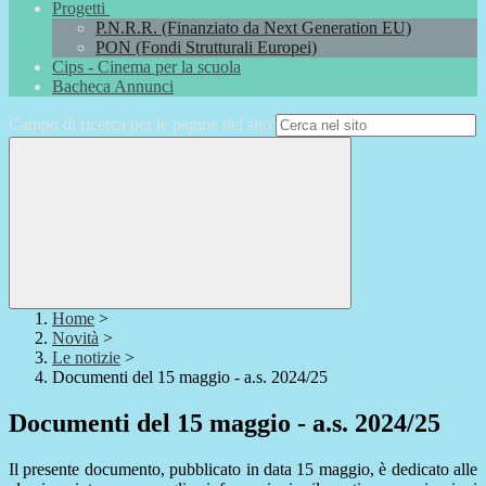
Progetti
P.N.R.R. (Finanziato da Next Generation EU)
PON (Fondi Strutturali Europei)
Cips - Cinema per la scuola
Bacheca Annunci
Campo di ricerca per le pagine del sito
Home
>
Novità
>
Le notizie
>
Documenti del 15 maggio - a.s. 2024/25
Documenti del 15 maggio - a.s. 2024/25
Il presente documento, pubblicato in data 15 maggio, è dedicato alle