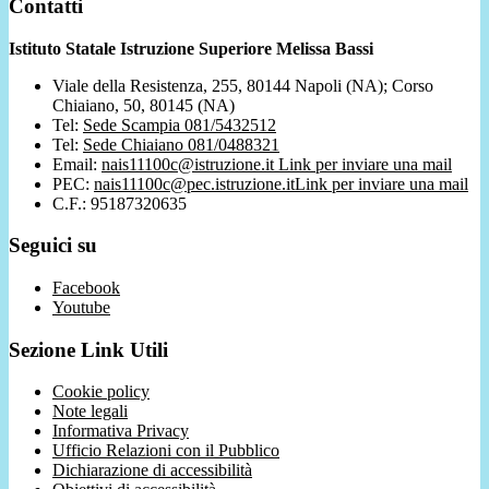
Contatti
Istituto Statale Istruzione Superiore Melissa Bassi
Viale della Resistenza, 255, 80144 Napoli (NA); Corso
Chiaiano, 50, 80145 (NA)
Tel:
Sede Scampia 081/5432512
Tel:
Sede Chiaiano 081/0488321
Email:
nais11100c@istruzione.it
Link per inviare una mail
PEC:
nais11100c@pec.istruzione.it
Link per inviare una mail
C.F.: 95187320635
Seguici su
Facebook
Youtube
Sezione Link Utili
Cookie policy
Note legali
Informativa Privacy
Ufficio Relazioni con il Pubblico
Dichiarazione di accessibilità