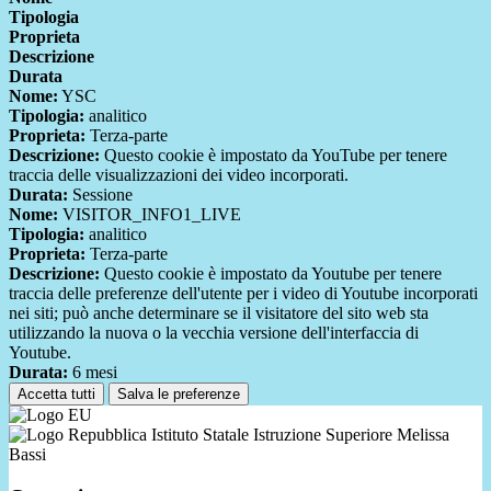
Tipologia
Proprieta
Descrizione
Durata
Nome:
YSC
Tipologia:
analitico
Proprieta:
Terza-parte
Descrizione:
Questo cookie è impostato da YouTube per tenere
traccia delle visualizzazioni dei video incorporati.
Durata:
Sessione
Nome:
VISITOR_INFO1_LIVE
Tipologia:
analitico
Proprieta:
Terza-parte
Descrizione:
Questo cookie è impostato da Youtube per tenere
traccia delle preferenze dell'utente per i video di Youtube incorporati
nei siti; può anche determinare se il visitatore del sito web sta
utilizzando la nuova o la vecchia versione dell'interfaccia di
Youtube.
Durata:
6 mesi
Accetta tutti
Salva le preferenze
Istituto Statale Istruzione Superiore Melissa
Bassi