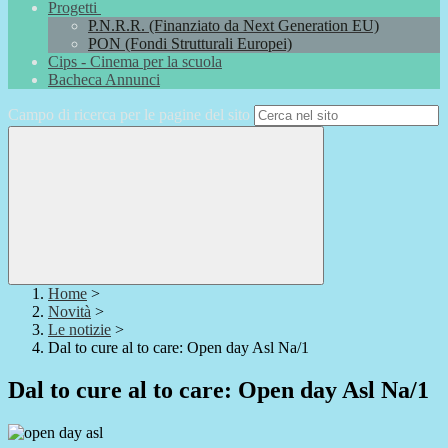
Progetti
P.N.R.R. (Finanziato da Next Generation EU)
PON (Fondi Strutturali Europei)
Cips - Cinema per la scuola
Bacheca Annunci
Campo di ricerca per le pagine del sito
Home
>
Novità
>
Le notizie
>
Dal to cure al to care: Open day Asl Na/1
Dal to cure al to care: Open day Asl Na/1