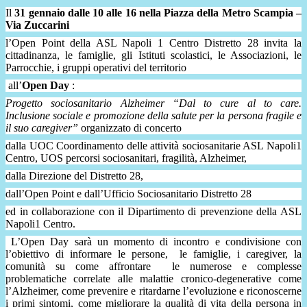
Il
31 gennaio dalle 10 alle 16 nella Piazza della Metro Scampia –
Via Zuccarini
l’Open Point della ASL Napoli 1 Centro Distretto 28 invita la
cittadinanza, le famiglie, gli Istituti scolastici, le Associazioni, le
Parrocchie, i gruppi operativi del territorio
all’
Open Day
:
Progetto sociosanitario Alzheimer
“Dal to cure al to care.
Inclusione sociale e promozione della salute per la persona fragile e
il suo caregiver”
organizzato di concerto
dalla UOC Coordinamento delle attività sociosanitarie ASL Napoli1
Centro, UOS percorsi sociosanitari, fragilità, Alzheimer,
dalla Direzione del Distretto 28,
dall’Open Point e dall’Ufficio Sociosanitario Distretto 28
ed in collaborazione con il Dipartimento di prevenzione della ASL
Napoli1 Centro.
L’Open Day sarà un momento di incontro e condivisione con
l’obiettivo di informare le persone,
le famiglie, i caregiver, la
comunità su come affrontare
le numerose e complesse
problematiche correlate alle malattie cronico-degenerative come
l’Alzheimer, come prevenire e ritardarne l’evoluzione e riconoscerne
i primi sintomi, come migliorare la qualità di vita della persona in