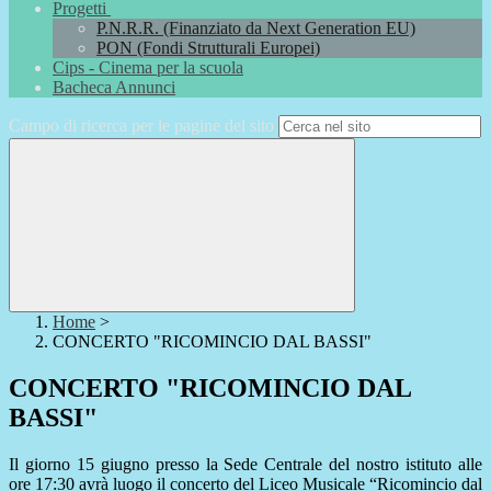
Progetti
P.N.R.R. (Finanziato da Next Generation EU)
PON (Fondi Strutturali Europei)
Cips - Cinema per la scuola
Bacheca Annunci
Campo di ricerca per le pagine del sito
Home
>
CONCERTO "RICOMINCIO DAL BASSI"
CONCERTO "RICOMINCIO DAL
BASSI"
Il giorno 15 giugno presso la Sede Centrale del nostro istituto alle
ore 17:30 avrà luogo il concerto del Liceo Musicale “Ricomincio dal