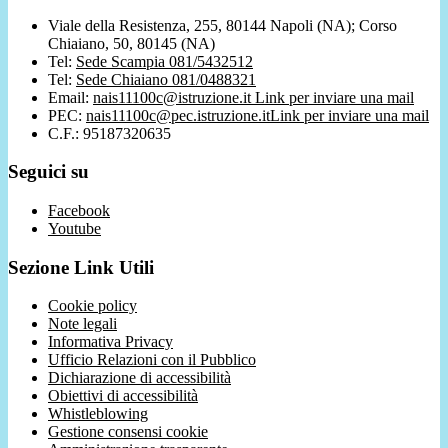
Viale della Resistenza, 255, 80144 Napoli (NA); Corso
Chiaiano, 50, 80145 (NA)
Tel:
Sede Scampia 081/5432512
Tel:
Sede Chiaiano 081/0488321
Email:
nais11100c@istruzione.it
Link per inviare una mail
PEC:
nais11100c@pec.istruzione.it
Link per inviare una mail
C.F.: 95187320635
Seguici su
Facebook
Youtube
Sezione Link Utili
Cookie policy
Note legali
Informativa Privacy
Ufficio Relazioni con il Pubblico
Dichiarazione di accessibilità
Obiettivi di accessibilità
Whistleblowing
Gestione consensi cookie