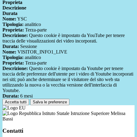
Proprieta
Descrizione
Durata
Nome:
YSC
Tipologia:
analitico
Proprieta:
Terza-parte
Descrizione:
Questo cookie è impostato da YouTube per tenere
traccia delle visualizzazioni dei video incorporati.
Durata:
Sessione
Nome:
VISITOR_INFO1_LIVE
Tipologia:
analitico
Proprieta:
Terza-parte
Descrizione:
Questo cookie è impostato da Youtube per tenere
traccia delle preferenze dell'utente per i video di Youtube incorporati
nei siti; può anche determinare se il visitatore del sito web sta
utilizzando la nuova o la vecchia versione dell'interfaccia di
Youtube.
Durata:
6 mesi
Accetta tutti
Salva le preferenze
Istituto Statale Istruzione Superiore Melissa
Bassi
Contatti