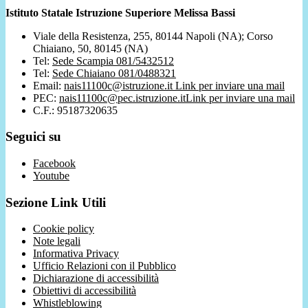
Istituto Statale Istruzione Superiore Melissa Bassi
Viale della Resistenza, 255, 80144 Napoli (NA); Corso
Chiaiano, 50, 80145 (NA)
Tel:
Sede Scampia 081/5432512
Tel:
Sede Chiaiano 081/0488321
Email:
nais11100c@istruzione.it
Link per inviare una mail
PEC:
nais11100c@pec.istruzione.it
Link per inviare una mail
C.F.: 95187320635
Seguici su
Facebook
Youtube
Sezione Link Utili
Cookie policy
Note legali
Informativa Privacy
Ufficio Relazioni con il Pubblico
Dichiarazione di accessibilità
Obiettivi di accessibilità
Whistleblowing