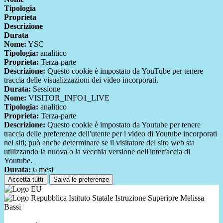
Tipologia
Proprieta
Descrizione
Durata
Nome:
YSC
Tipologia:
analitico
Proprieta:
Terza-parte
Descrizione:
Questo cookie è impostato da YouTube per tenere
traccia delle visualizzazioni dei video incorporati.
Durata:
Sessione
Nome:
VISITOR_INFO1_LIVE
Tipologia:
analitico
Proprieta:
Terza-parte
Descrizione:
Questo cookie è impostato da Youtube per tenere
traccia delle preferenze dell'utente per i video di Youtube incorporati
nei siti; può anche determinare se il visitatore del sito web sta
utilizzando la nuova o la vecchia versione dell'interfaccia di
Youtube.
Durata:
6 mesi
Accetta tutti
Salva le preferenze
Istituto Statale Istruzione Superiore Melissa
Bassi