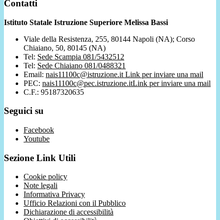
Contatti
Istituto Statale Istruzione Superiore Melissa Bassi
Viale della Resistenza, 255, 80144 Napoli (NA); Corso
Chiaiano, 50, 80145 (NA)
Tel:
Sede Scampia 081/5432512
Tel:
Sede Chiaiano 081/0488321
Email:
nais11100c@istruzione.it
Link per inviare una mail
PEC:
nais11100c@pec.istruzione.it
Link per inviare una mail
C.F.: 95187320635
Seguici su
Facebook
Youtube
Sezione Link Utili
Cookie policy
Note legali
Informativa Privacy
Ufficio Relazioni con il Pubblico
Dichiarazione di accessibilità