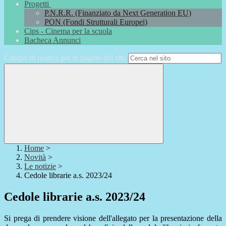
Progetti
P.N.R.R. (Finanziato da Next Generation EU)
PON (Fondi Strutturali Europei)
Cips - Cinema per la scuola
Bacheca Annunci
Campo di ricerca per le pagine del sito
Home
>
Novità
>
Le notizie
>
Cedole librarie a.s. 2023/24
Cedole librarie a.s. 2023/24
Si prega di prendere visione dell'allegato per la presentazione della