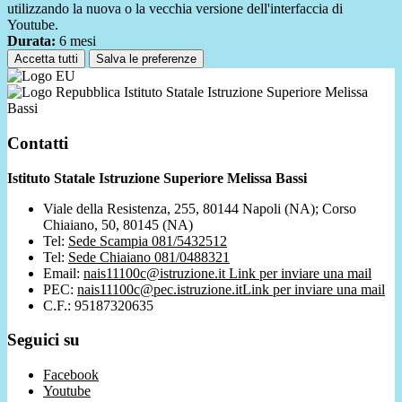
utilizzando la nuova o la vecchia versione dell'interfaccia di
Youtube.
Durata:
6 mesi
Accetta tutti
Salva le preferenze
Istituto Statale Istruzione Superiore Melissa
Bassi
Contatti
Istituto Statale Istruzione Superiore Melissa Bassi
Viale della Resistenza, 255, 80144 Napoli (NA); Corso
Chiaiano, 50, 80145 (NA)
Tel:
Sede Scampia 081/5432512
Tel:
Sede Chiaiano 081/0488321
Email:
nais11100c@istruzione.it
Link per inviare una mail
PEC:
nais11100c@pec.istruzione.it
Link per inviare una mail
C.F.: 95187320635
Seguici su
Facebook
Youtube