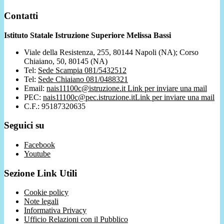
Contatti
Istituto Statale Istruzione Superiore Melissa Bassi
Viale della Resistenza, 255, 80144 Napoli (NA); Corso
Chiaiano, 50, 80145 (NA)
Tel:
Sede Scampia 081/5432512
Tel:
Sede Chiaiano 081/0488321
Email:
nais11100c@istruzione.it
Link per inviare una mail
PEC:
nais11100c@pec.istruzione.it
Link per inviare una mail
C.F.: 95187320635
Seguici su
Facebook
Youtube
Sezione Link Utili
Cookie policy
Note legali
Informativa Privacy
Ufficio Relazioni con il Pubblico