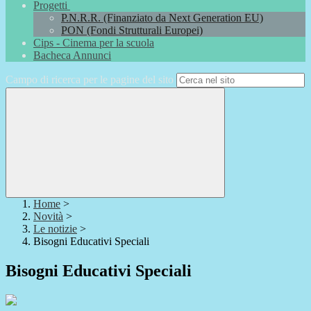
Progetti
P.N.R.R. (Finanziato da Next Generation EU)
PON (Fondi Strutturali Europei)
Cips - Cinema per la scuola
Bacheca Annunci
Campo di ricerca per le pagine del sito
Home
>
Novità
>
Le notizie
>
Bisogni Educativi Speciali
Bisogni Educativi Speciali