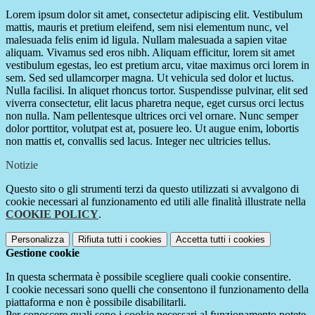
Lorem ipsum dolor sit amet, consectetur adipiscing elit. Vestibulum
mattis, mauris et pretium eleifend, sem nisi elementum nunc, vel
malesuada felis enim id ligula. Nullam malesuada a sapien vitae
aliquam. Vivamus sed eros nibh. Aliquam efficitur, lorem sit amet
vestibulum egestas, leo est pretium arcu, vitae maximus orci lorem in
sem. Sed sed ullamcorper magna. Ut vehicula sed dolor et luctus.
Nulla facilisi. In aliquet rhoncus tortor. Suspendisse pulvinar, elit sed
viverra consectetur, elit lacus pharetra neque, eget cursus orci lectus
non nulla. Nam pellentesque ultrices orci vel ornare. Nunc semper
dolor porttitor, volutpat est at, posuere leo. Ut augue enim, lobortis
non mattis et, convallis sed lacus. Integer nec ultricies tellus.
Notizie
Questo sito o gli strumenti terzi da questo utilizzati si avvalgono di
cookie necessari al funzionamento ed utili alle finalità illustrate nella
COOKIE POLICY
.
Personalizza
Rifiuta tutti
i cookies
Accetta tutti
i cookies
Gestione cookie
In questa schermata è possibile scegliere quali cookie consentire.
I cookie necessari sono quelli che consentono il funzionamento della
piattaforma e non è possibile disabilitarli.
Per conoscere quali sono i cookie necessari al funzionamento potete