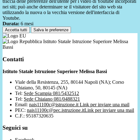
traccia delle preferenze dell'utente per i video di Youtube incorporati
nei siti; può anche determinare se il visitatore del sito web sta
utilizzando la nuova o la vecchia versione dell'interfaccia di
Youtube.
Durata:
6 mesi
Accetta tutti
Salva le preferenze
Istituto Statale Istruzione Superiore Melissa
Bassi
Contatti
Istituto Statale Istruzione Superiore Melissa Bassi
Viale della Resistenza, 255, 80144 Napoli (NA); Corso
Chiaiano, 50, 80145 (NA)
Tel:
Sede Scampia 081/5432512
Tel:
Sede Chiaiano 081/0488321
Email:
nais11100c@istruzione.it
Link per inviare una mail
PEC:
nais11100c@pec.istruzione.it
Link per inviare una mail
C.F.: 95187320635
Seguici su
Facebook