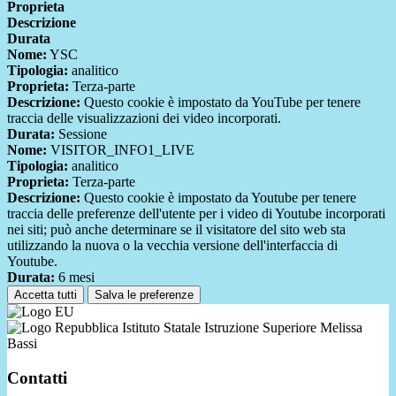
Proprieta
Descrizione
Durata
Nome:
YSC
Tipologia:
analitico
Proprieta:
Terza-parte
Descrizione:
Questo cookie è impostato da YouTube per tenere
traccia delle visualizzazioni dei video incorporati.
Durata:
Sessione
Nome:
VISITOR_INFO1_LIVE
Tipologia:
analitico
Proprieta:
Terza-parte
Descrizione:
Questo cookie è impostato da Youtube per tenere
traccia delle preferenze dell'utente per i video di Youtube incorporati
nei siti; può anche determinare se il visitatore del sito web sta
utilizzando la nuova o la vecchia versione dell'interfaccia di
Youtube.
Durata:
6 mesi
Accetta tutti
Salva le preferenze
Istituto Statale Istruzione Superiore Melissa
Bassi
Contatti