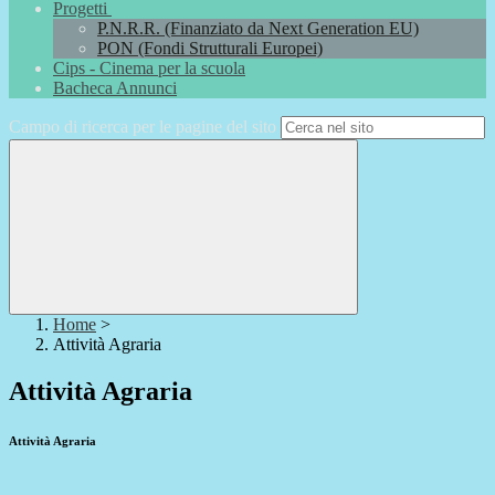
Progetti
P.N.R.R. (Finanziato da Next Generation EU)
PON (Fondi Strutturali Europei)
Cips - Cinema per la scuola
Bacheca Annunci
Campo di ricerca per le pagine del sito
Home
>
Attività Agraria
Attività Agraria
Attività Agraria