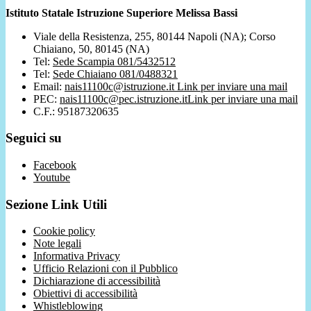
Istituto Statale Istruzione Superiore Melissa Bassi
Viale della Resistenza, 255, 80144 Napoli (NA); Corso
Chiaiano, 50, 80145 (NA)
Tel:
Sede Scampia 081/5432512
Tel:
Sede Chiaiano 081/0488321
Email:
nais11100c@istruzione.it
Link per inviare una mail
PEC:
nais11100c@pec.istruzione.it
Link per inviare una mail
C.F.: 95187320635
Seguici su
Facebook
Youtube
Sezione Link Utili
Cookie policy
Note legali
Informativa Privacy
Ufficio Relazioni con il Pubblico
Dichiarazione di accessibilità
Obiettivi di accessibilità
Whistleblowing