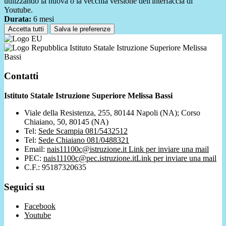
utilizzando la nuova o la vecchia versione dell'interfaccia di
Youtube.
Durata:
6 mesi
Accetta tutti
Salva le preferenze
Istituto Statale Istruzione Superiore Melissa
Bassi
Contatti
Istituto Statale Istruzione Superiore Melissa Bassi
Viale della Resistenza, 255, 80144 Napoli (NA); Corso
Chiaiano, 50, 80145 (NA)
Tel:
Sede Scampia 081/5432512
Tel:
Sede Chiaiano 081/0488321
Email:
nais11100c@istruzione.it
Link per inviare una mail
PEC:
nais11100c@pec.istruzione.it
Link per inviare una mail
C.F.: 95187320635
Seguici su
Facebook
Youtube