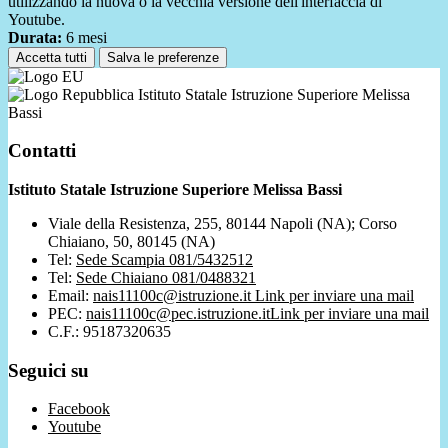
utilizzando la nuova o la vecchia versione dell'interfaccia di
Youtube.
Durata:
6 mesi
Accetta tutti
Salva le preferenze
Istituto Statale Istruzione Superiore Melissa
Bassi
Contatti
Istituto Statale Istruzione Superiore Melissa Bassi
Viale della Resistenza, 255, 80144 Napoli (NA); Corso
Chiaiano, 50, 80145 (NA)
Tel:
Sede Scampia 081/5432512
Tel:
Sede Chiaiano 081/0488321
Email:
nais11100c@istruzione.it
Link per inviare una mail
PEC:
nais11100c@pec.istruzione.it
Link per inviare una mail
C.F.: 95187320635
Seguici su
Facebook
Youtube