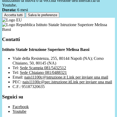
utilizzando la nuova o la vecchia versione dell'interfaccia di
Youtube.
Durata:
6 mesi
Accetta tutti
Salva le preferenze
Istituto Statale Istruzione Superiore Melissa
Bassi
Contatti
Istituto Statale Istruzione Superiore Melissa Bassi
Viale della Resistenza, 255, 80144 Napoli (NA); Corso
Chiaiano, 50, 80145 (NA)
Tel:
Sede Scampia 081/5432512
Tel:
Sede Chiaiano 081/0488321
Email:
nais11100c@istruzione.it
Link per inviare una mail
PEC:
nais11100c@pec.istruzione.it
Link per inviare una mail
C.F.: 95187320635
Seguici su
Facebook
Youtube