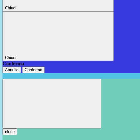
Chiudi
Chiudi
Conferma
Annulla
Conferma
close