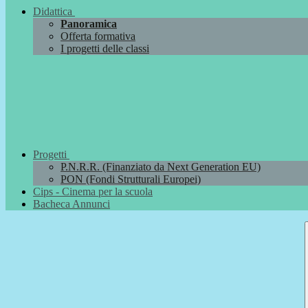
Didattica
Panoramica
Offerta formativa
I progetti delle classi
Progetti
P.N.R.R. (Finanziato da Next Generation EU)
PON (Fondi Strutturali Europei)
Cips - Cinema per la scuola
Bacheca Annunci