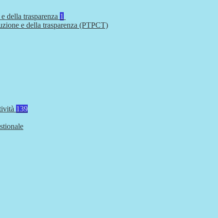
 e della trasparenza
1
ruzione e della trasparenza (PTPCT)
tività
139
stionale