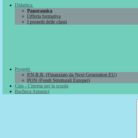
Didattica
Panoramica
Offerta formativa
I progetti delle classi
Progetti
P.N.R.R. (Finanziato da Next Generation EU)
PON (Fondi Strutturali Europei)
Cips - Cinema per la scuola
Bacheca Annunci