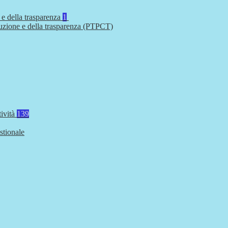
 e della trasparenza
1
ruzione e della trasparenza (PTPCT)
tività
139
stionale