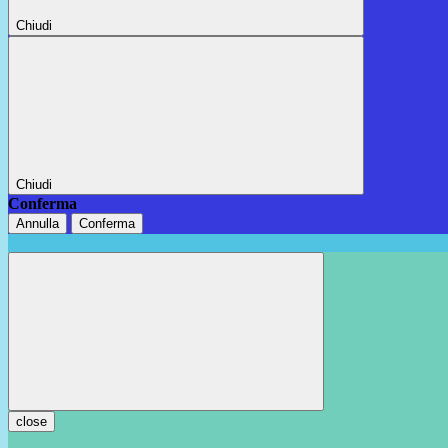
Chiudi
Chiudi
Conferma
Annulla
Conferma
close