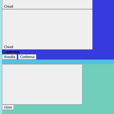
Chiudi
Chiudi
Conferma
Annulla
Conferma
close