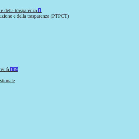
 e della trasparenza
1
ruzione e della trasparenza (PTPCT)
tività
139
stionale