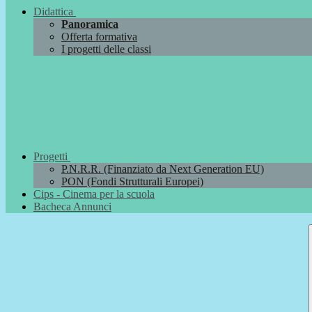
Didattica
Panoramica
Offerta formativa
I progetti delle classi
Progetti
P.N.R.R. (Finanziato da Next Generation EU)
PON (Fondi Strutturali Europei)
Cips - Cinema per la scuola
Bacheca Annunci