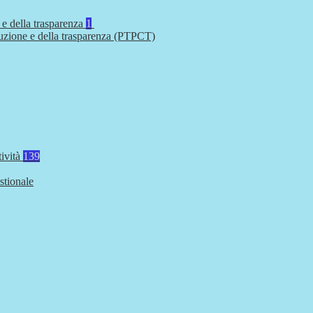
 e della trasparenza
1
ruzione e della trasparenza (PTPCT)
tività
139
stionale