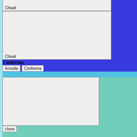
Chiudi
Chiudi
Conferma
Annulla
Conferma
close