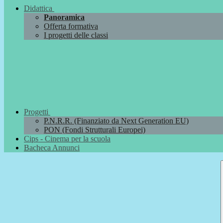
Didattica
Panoramica
Offerta formativa
I progetti delle classi
Progetti
P.N.R.R. (Finanziato da Next Generation EU)
PON (Fondi Strutturali Europei)
Cips - Cinema per la scuola
Bacheca Annunci