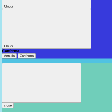
Chiudi
Chiudi
Conferma
Annulla
Conferma
close