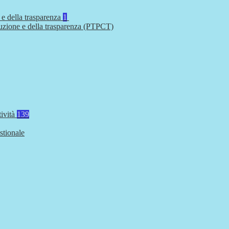
 e della trasparenza
1
ruzione e della trasparenza (PTPCT)
tività
139
stionale