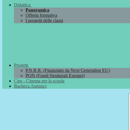
Didattica
Panoramica
Offerta formativa
I progetti delle classi
Progetti
P.N.R.R. (Finanziato da Next Generation EU)
PON (Fondi Strutturali Europei)
Cips - Cinema per la scuola
Bacheca Annunci