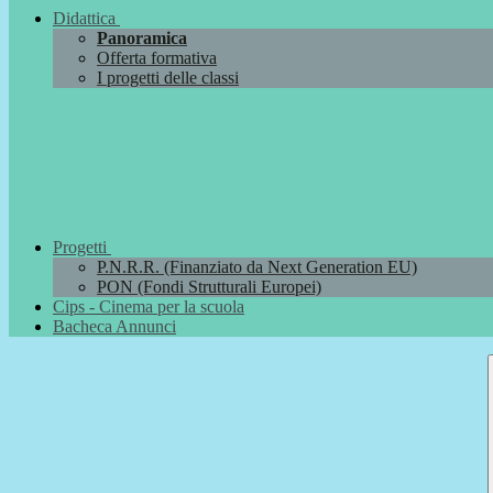
Didattica
Panoramica
Offerta formativa
I progetti delle classi
Progetti
P.N.R.R. (Finanziato da Next Generation EU)
PON (Fondi Strutturali Europei)
Cips - Cinema per la scuola
Bacheca Annunci