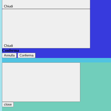
Chiudi
Chiudi
Conferma
Annulla
Conferma
close