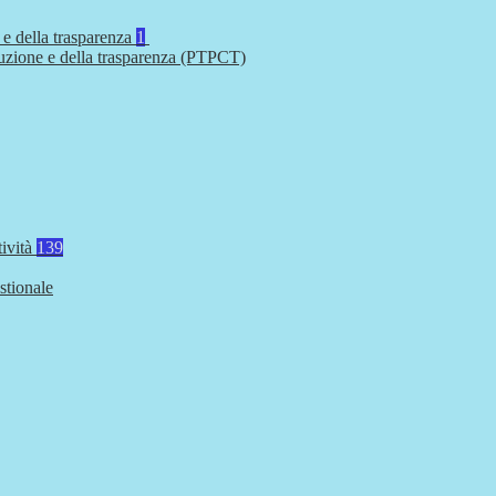
 e della trasparenza
1
ruzione e della trasparenza (PTPCT)
tività
139
stionale