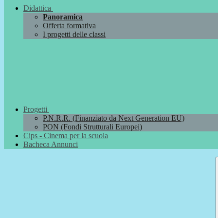
Didattica
Panoramica
Offerta formativa
I progetti delle classi
Progetti
P.N.R.R. (Finanziato da Next Generation EU)
PON (Fondi Strutturali Europei)
Cips - Cinema per la scuola
Bacheca Annunci