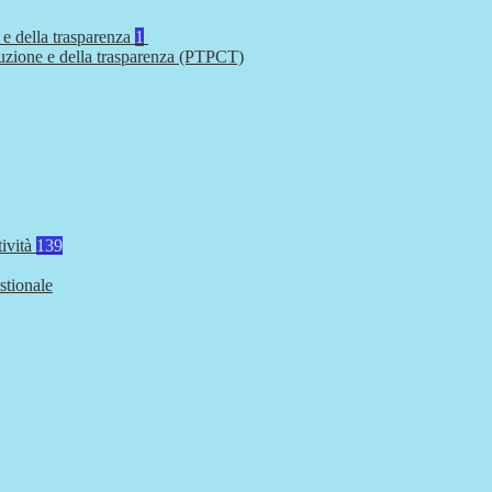
 e della trasparenza
1
ruzione e della trasparenza (PTPCT)
tività
139
stionale