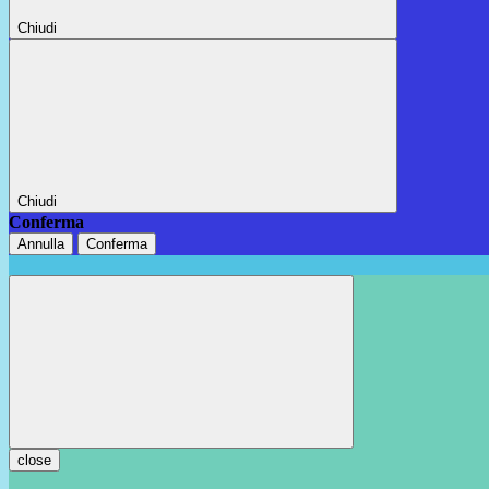
Chiudi
Chiudi
Conferma
Annulla
Conferma
close