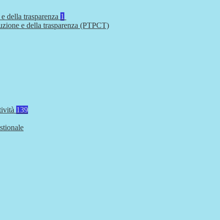
 e della trasparenza
1
ruzione e della trasparenza (PTPCT)
tività
139
stionale