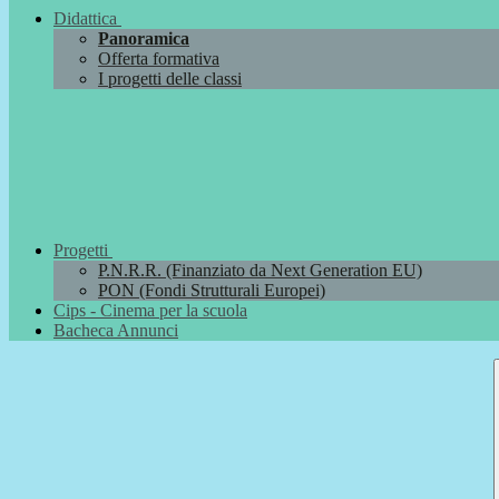
Didattica
Panoramica
Offerta formativa
I progetti delle classi
Progetti
P.N.R.R. (Finanziato da Next Generation EU)
PON (Fondi Strutturali Europei)
Cips - Cinema per la scuola
Bacheca Annunci