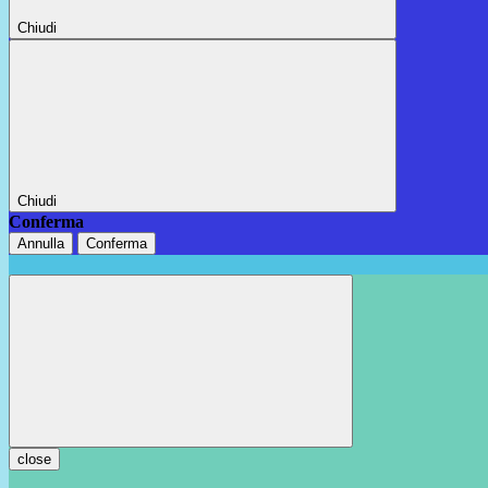
Chiudi
Chiudi
Conferma
Annulla
Conferma
close