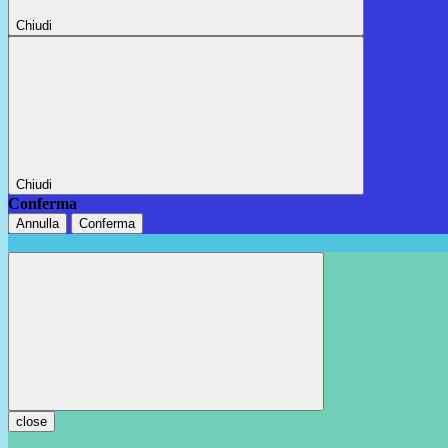
Chiudi
Chiudi
Conferma
Annulla
Conferma
close