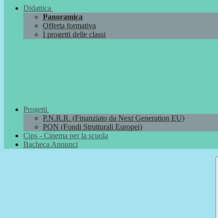
Didattica
Panoramica
Offerta formativa
I progetti delle classi
Progetti
P.N.R.R. (Finanziato da Next Generation EU)
PON (Fondi Strutturali Europei)
Cips - Cinema per la scuola
Bacheca Annunci