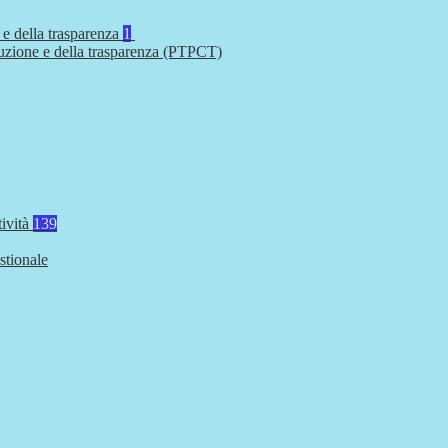
 e della trasparenza
1
ruzione e della trasparenza (PTPCT)
tività
139
stionale